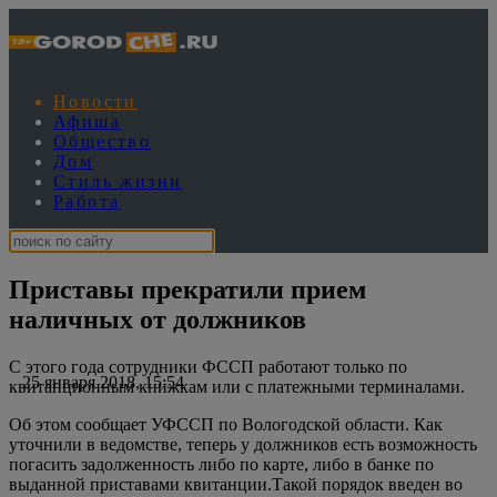
Новости
Афиша
Общество
Дом
Стиль жизни
Работа
Приставы прекратили прием
наличных от должников
С этого года сотрудники ФССП работают только по
25 января 2018, 15:54
квитанционным книжкам или с платежными терминалами.
Об этом сообщает УФССП по Вологодской области. Как
уточнили в ведомстве, теперь у должников есть возможность
погасить задолженность либо по карте, либо в банке по
выданной приставами квитанции.Такой порядок введен во