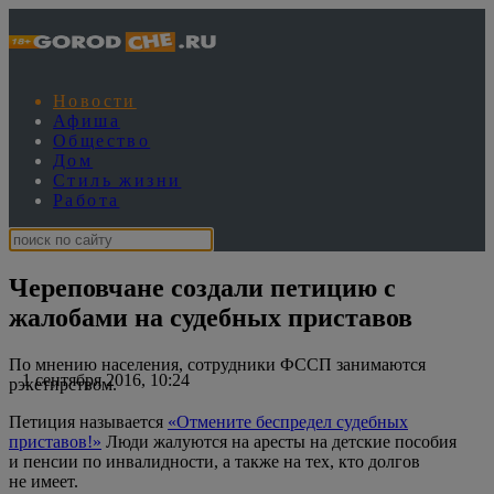
Новости
Афиша
Общество
Дом
Стиль жизни
Работа
Череповчане создали петицию с
жалобами на судебных приставов
По мнению населения, сотрудники ФССП занимаются
1 сентября 2016, 10:24
рэкетирством.
Петиция называется
«Отмените беспредел судебных
приставов!»
Люди жалуются на аресты на детские пособия
и пенсии по инвалидности, а также на тех, кто долгов
не имеет.