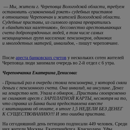
—
Мы, жители г. Череповца Вологодской области, требуем
остановить «узаконенный рэкет» судебных приставов
в отношении Череповчан и жителей Вологодской области.
Судебные приставы, из силового органа превратились
в «бандитских налетчиков», бессовестно арестовывающих
счета добропорядочных людей, в том числе самых
незащищенных групп населения: пенсионеров, одиноких
и многодетных матерей, инвалидов
, - пишут череповчане.
После
ареста банковских счетов
у нескольких сотен жителей
Череповца люди занимали очередь во 2-й отдел с 6 утра.
Череповчанка Екатерина Денисова:
-
Прошлый раз в очереди стояла пенсионерка, у которой сняли
деньги с пенсионного счета. Она инвалид, на инсулине. Денег
на лекарство нет. Упала в обморок…П
риставы своевременно
не снимают арест с ЗАРПЛАТНОЙ КАРТЫ, несмотря на то,
что справка из Банка была предоставлена вместе
с квитанциями об оплате, в итоге 1,5 НЕДЕЛИ БЕЗ ДЕНЕГ
К СУЩЕСТВОВАНИЮ!!! И это ошибка пристава.
На сегодняшний день петицию подписали 449 человек. Среди
них жители Москвы, Екатеринбурга, Краснодара, Уфы,