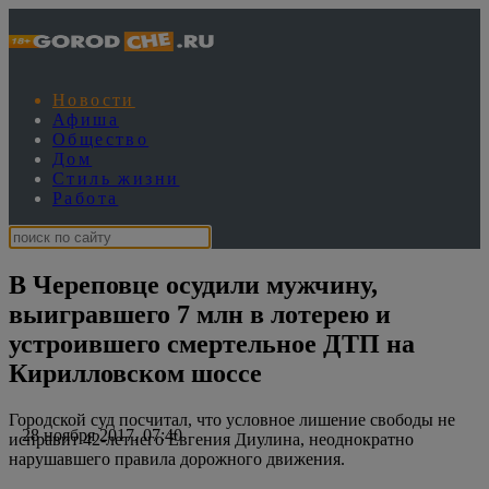
Новости
Афиша
Общество
Дом
Стиль жизни
Работа
В Череповце осудили мужчину,
выигравшего 7 млн в лотерею и
устроившего смертельное ДТП на
Кирилловском шоссе
Городской суд посчитал, что условное лишение свободы не
28 ноября 2017, 07:40
исправит 42-летнего Евгения Диулина, неоднократно
нарушавшего правила дорожного движения.