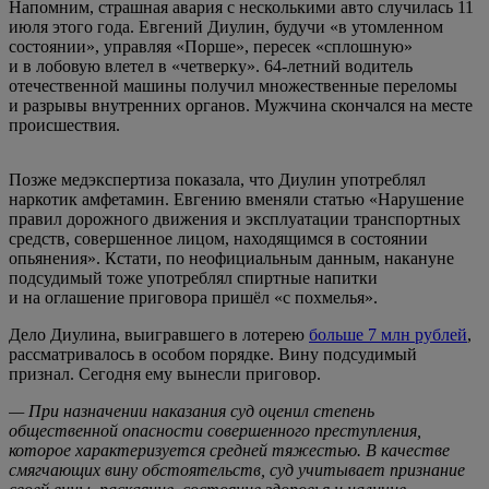
Напомним, страшная авария с несколькими авто случилась 11
июля этого года. Евгений Диулин, будучи «в утомленном
состоянии», управляя «Порше», пересек «сплошную»
и в лобовую влетел в «четверку». 64-летний водитель
отечественной машины получил множественные переломы
и разрывы внутренних органов. Мужчина скончался на месте
происшествия.
Позже медэкспертиза показала, что Диулин употреблял
наркотик амфетамин. Евгению вменяли статью «Нарушение
правил дорожного движения и эксплуатации транспортных
средств, совершенное лицом, находящимся в состоянии
опьянения». Кстати, по неофициальным данным, накануне
подсудимый тоже употреблял спиртные напитки
и на оглашение приговора пришёл «с похмелья».
Дело Диулина, выигравшего в лотерею
больше 7 млн рублей
,
рассматривалось в особом порядке. Вину подсудимый
признал. Сегодня ему вынесли приговор.
— При назначении наказания суд оценил степень
общественной опасности совершенного преступления,
которое характеризуется средней тяжестью. В качестве
смягчающих вину обстоятельств, суд учитывает признание