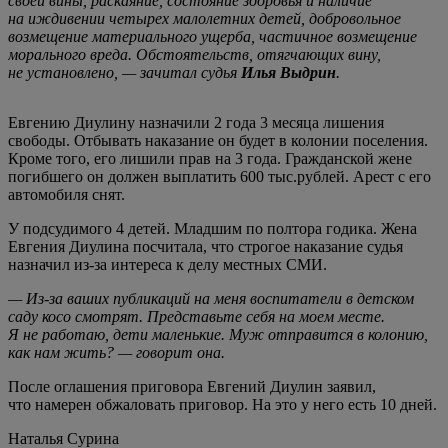
своей вины, раскаяние, состояние здоровья и наличие
на иждивении четырех малолетних детей, добровольное
возмещение материального ущерба, частичное возмещение
морального вреда. Обстоятельств, отягчающих вину,
не установлено, — зачитал судья
Илья Выдрин
.
Евгению Диулину назначили 2 года 3 месяца лишения
свободы. Отбывать наказание он будет в колонии поселения.
Кроме того, его лишили прав на 3 года. Гражданской жене
погибшего он должен выплатить 600 тыс.рублей. Арест с его
автомобиля снят.
У подсудимого 4 детей. Младшим по полтора годика. Жена
Евгения Диулина посчитала, что строгое наказание судья
назначил из-за интереса к делу местных СМИ.
— Из-за ваших публикаций на меня воспитатели в детском
саду косо смотрят. Представьте себя на моем месте.
Я не работаю, дети маленькие. Муж отправится в колонию,
как нам жить? — говорит она.
После оглашения приговора Евгений Диулин заявил,
что намерен обжаловать приговор. На это у него есть 10 дней.
Наталья Сурина