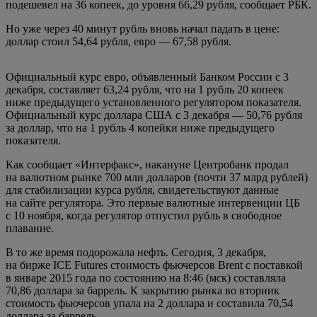
подешевел на 36 копеек, до уровня 66,29 рубля, сообщает РБК.
Но уже через 40 минут рубль вновь начал падать в цене:
доллар стоил 54,64 рубля, евро — 67,58 рубля.
Официальный курс евро, объявленный Банком России с 3
декабря, составляет 63,24 рубля, что на 1 рубль 20 копеек
ниже предыдущего установленного регулятором показателя.
Официальный курс доллара США с 3 декабря — 50,76 рубля
за доллар, что на 1 рубль 4 копейки ниже предыдущего
показателя.
Как сообщает «Интерфакс», накануне Центробанк продал
на валютном рынке 700 млн долларов (почти 37 млрд рублей)
для стабилизации курса рубля, свидетельствуют данные
на сайте регулятора. Это первые валютные интервенции ЦБ
с 10 ноября, когда регулятор отпустил рубль в свободное
плавание.
В то же время подорожала нефть. Сегодня, 3 декабря,
на бирже ICE Futures стоимость фьючерсов Brent с поставкой
в январе 2015 года по состоянию на 8:46 (мск) составляла
70,86 доллара за баррель. К закрытию рынка во вторник
стоимость фьючерсов упала на 2 доллара и составила 70,54
доллара за баррель.