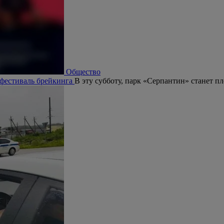
Общество
 фестиваль брейкинга
В эту субботу, парк «Серпантин» станет п