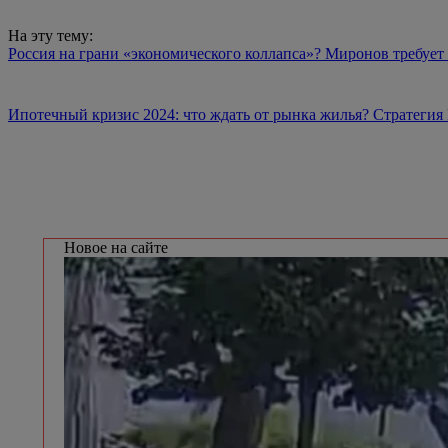
На эту тему:
Россия на грани «экономического коллапса»? Миронов требует
Ипотечный кризис 2024: что ждать от рынка жилья? Стратеги
Новое на сайте