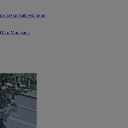
 отставки Набиуллиной
я ЦБ и Минфина