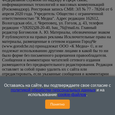
информационных технологий и массовых коммуникаций
(Роскомнадзор). Реестровая запись СМИ: ЭЛ № 77 - 78204 от 6
апреля 2020 года. Учредитель: Общество с ограниченной
ответственностью "К Медиа". Адрес редакции 162612,
Вологодская обл., г. Череповец, ул. Гоголя, д. 43, телефон
редакции +7(8202)28-20-40, bau_76@mail.ru. Главный
редактор Богомолов А. Ю. Материалы, обозначенные знаком
Р публикуются на правах рекламы Исключительные права на
материалы, размещенные в сетевом издании ГородЧе
(www.gorodche.ru) принадлежат ООО «К Медиа» ©, и не
подлежат использованию другими лицами в какой бы то ни
было форме без письменного разрешения правообладателя.
Сообщения и комментарии читателей сетевого издания
размещаются без предварительного редактирования. Редакция
оставляет за собой право удалить их с сайта или
отредактировать, если указанные сообщения и комментарии
являются злоупотреблением свободой массовой информации
или нарушением иных требований закона.
На
Оставаясь на сайте, вы подтверждаете свое согласие с
информационном ресурсе применяются рекомендательные
политикой обработки персональных данных
и на
технологии (информационные технологии предоставления
использование
cookie-файлов
.
информации на основе сбора, систематизации и анализа
сведений, относящихся к предпочтениям пользователей сети
Понятно
"Интернет", находящихся на территории Российской
Федерации)