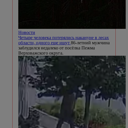
Новости
Четыре человека потерялись накануне в лесах
области, одного еще ищут
86-летний мужчина
заблудился недалеко от посёлка Пежма
Верховажского округа.