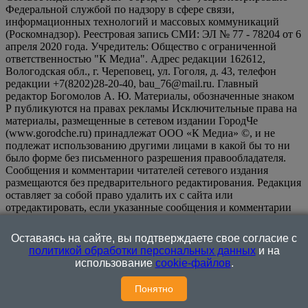
Федеральной службой по надзору в сфере связи,
информационных технологий и массовых коммуникаций
(Роскомнадзор). Реестровая запись СМИ: ЭЛ № 77 - 78204 от 6
апреля 2020 года. Учредитель: Общество с ограниченной
ответственностью "К Медиа". Адрес редакции 162612,
Вологодская обл., г. Череповец, ул. Гоголя, д. 43, телефон
редакции +7(8202)28-20-40, bau_76@mail.ru. Главный
редактор Богомолов А. Ю. Материалы, обозначенные знаком
Р публикуются на правах рекламы Исключительные права на
материалы, размещенные в сетевом издании ГородЧе
(www.gorodche.ru) принадлежат ООО «К Медиа» ©, и не
подлежат использованию другими лицами в какой бы то ни
было форме без письменного разрешения правообладателя.
Сообщения и комментарии читателей сетевого издания
размещаются без предварительного редактирования. Редакция
оставляет за собой право удалить их с сайта или
отредактировать, если указанные сообщения и комментарии
являются злоупотреблением свободой массовой информации
или нарушением иных требований закона.
На
Оставаясь на сайте, вы подтверждаете свое согласие с
информационном ресурсе применяются рекомендательные
политикой обработки персональных данных
и на
технологии (информационные технологии предоставления
использование
cookie-файлов
.
информации на основе сбора, систематизации и анализа
сведений, относящихся к предпочтениям пользователей сети
Понятно
"Интернет", находящихся на территории Российской
Федерации)