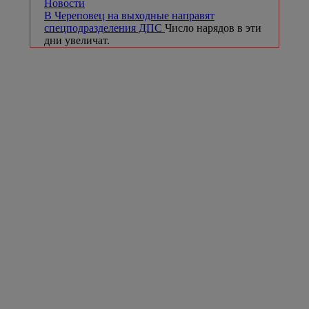
Новости
В Череповец на выходные направят
спецподразделения ДПС
Число нарядов в эти
дни увеличат.