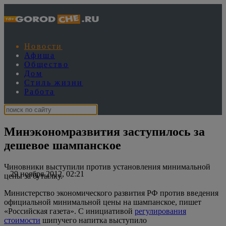
Новости
Афиша
Общество
Дом
Стиль жизни
Работа
Минэкономразвития заступилось за
дешевое шампанское
Чиновники выступили против установления минимальной
29 ноября 2012, 02:21
цены за бутылку.
Министерство экономического развития РФ против введения
официальной минимальной цены на шампанское, пишет
«Российская газета». С инициативой
регулирования
стоимости
шипучего напитка выступило