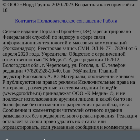
© ООО «Норд Групп» 2020-2023 Возрастная категория сайта:
18+
Контакты
Пользовательское соглашение
Работа
Сетевое издание Портал «ГородЧе» (18+) зарегистрировано
Федеральной службой по надзору в сфере связи,
информационных технологий и массовых коммуникаций
(Роскомнадзор). Реестровая запись СМИ: ЭЛ № 77 - 78204 от 6
апреля 2020 года. Учредитель: Общество с ограниченной
ответственностью "К Медиа". Адрес редакции 162612,
Вологодская обл., г. Череповец, ул. Гоголя, д. 43, телефон
редакции +7(8202)28-20-40, bau_76@mail.ru. Главный
редактор Богомолов А. Ю. Материалы, обозначенные знаком
Р публикуются на правах рекламы Исключительные права на
материалы, размещенные в сетевом издании ГородЧе
(www.gorodche.ru) принадлежат ООО «К Медиа» ©, и не
подлежат использованию другими лицами в какой бы то ни
было форме без письменного разрешения правообладателя.
Сообщения и комментарии читателей сетевого издания
размещаются без предварительного редактирования. Редакция
оставляет за собой право удалить их с сайта или
отредактировать, если указанные сообщения и комментарии
являются злоупотреблением свободой массовой информации
или нарушением иных требований закона.
На