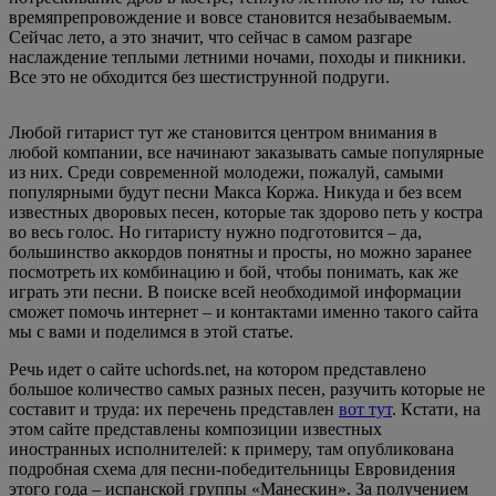
времяпрепровождение и вовсе становится незабываемым.
Сейчас лето, а это значит, что сейчас в самом разгаре
наслаждение теплыми летними ночами, походы и пикники.
Все это не обходится без шестиструнной подруги.
Любой гитарист тут же становится центром внимания в
любой компании, все начинают заказывать самые популярные
из них. Среди современной молодежи, пожалуй, самыми
популярными будут песни Макса Коржа. Никуда и без всем
известных дворовых песен, которые так здорово петь у костра
во весь голос. Но гитаристу нужно подготовится – да,
большинство аккордов понятны и просты, но можно заранее
посмотреть их комбинацию и бой, чтобы понимать, как же
играть эти песни. В поиске всей необходимой информации
сможет помочь интернет – и контактами именно такого сайта
мы с вами и поделимся в этой статье.
Речь идет о сайте uchords.net, на котором представлено
большое количество самых разных песен, разучить которые не
составит и труда: их перечень представлен
вот тут
. Кстати, на
этом сайте представлены композиции известных
иностранных исполнителей: к примеру, там опубликована
подробная схема для песни-победительницы Евровидения
этого года – испанской группы «Манескин». За получением