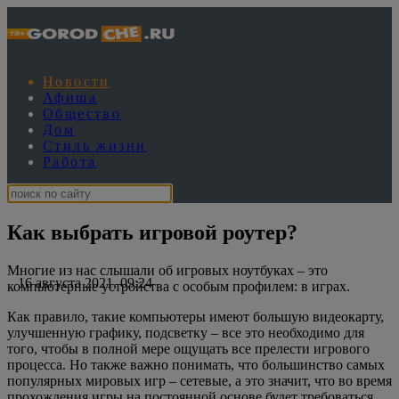
Новости
Афиша
Общество
Дом
Стиль жизни
Работа
Как выбрать игровой роутер?
Многие из нас слышали об игровых ноутбуках – это
16 августа 2021, 09:24
компьютерные устройства с особым профилем: в играх.
Как правило, такие компьютеры имеют большую видеокарту,
улучшенную графику, подсветку – все это необходимо для
того, чтобы в полной мере ощущать все прелести игрового
процесса. Но также важно понимать, что большинство самых
популярных мировых игр – сетевые, а это значит, что во время
прохождения игры на постоянной основе будет требоваться