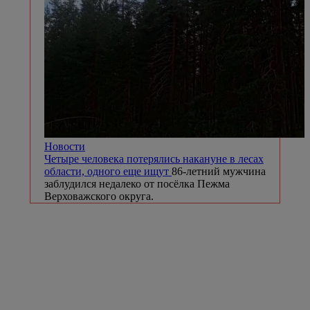
Новости
Четыре человека потерялись накануне в лесах
области, одного еще ищут
86-летний мужчина
заблудился недалеко от посёлка Пежма
Верховажского округа.