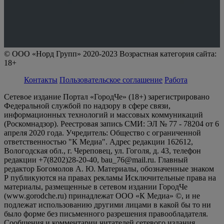
© ООО «Норд Групп» 2020-2023 Возрастная категория сайта:
18+
Контакты
Пользовательское соглашение
Работа
Сетевое издание Портал «ГородЧе» (18+) зарегистрировано
Федеральной службой по надзору в сфере связи,
информационных технологий и массовых коммуникаций
(Роскомнадзор). Реестровая запись СМИ: ЭЛ № 77 - 78204 от 6
апреля 2020 года. Учредитель: Общество с ограниченной
ответственностью "К Медиа". Адрес редакции 162612,
Вологодская обл., г. Череповец, ул. Гоголя, д. 43, телефон
редакции +7(8202)28-20-40, bau_76@mail.ru. Главный
редактор Богомолов А. Ю. Материалы, обозначенные знаком
Р публикуются на правах рекламы Исключительные права на
материалы, размещенные в сетевом издании ГородЧе
(www.gorodche.ru) принадлежат ООО «К Медиа» ©, и не
подлежат использованию другими лицами в какой бы то ни
было форме без письменного разрешения правообладателя.
Сообщения и комментарии читателей сетевого издания