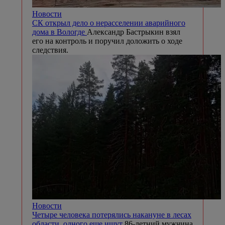
Новости
СК открыл дело о нерасселении аварийного
дома в Вологде
Александр Бастрыкин взял
его на контроль и поручил доложить о ходе
следствия.
Новости
Четыре человека потерялись накануне в лесах
области, одного еще ищут
86-летний мужчина