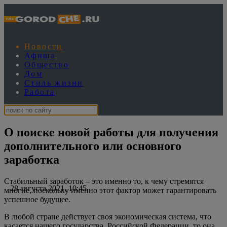
Новости
Афиша
Общество
Дом
Стиль жизни
Работа
О поиске новой работы для получения
дополнительного или основного
заработка
Стабильный заработок – это именно то, к чему стремятся
28 августа 2021, 10:45
многие, поскольку именно этот фактор может гарантировать
успешное будущее.
В любой стране действует своя экономическая система, что
касается нашего государства, Российской Федерации, то она