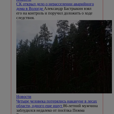
СК открыл дело о нерасселении аварийного
дома в Вологде
Александр Бастрыкин взял
его на контроль и поручил доложить о ходе
следствия.
Новости
Четыре человека потерялись накануне в лесах
области, одного еще ищут
86-летний мужчина
заблудился недалеко от посёлка Пежма