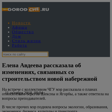
Новости
Афиша
Общество
Дом
Стиль жизни
Работа
Елена Авдеева рассказала об
изменениях, связанных со
строительством новой набережной
На встрече с коллективом ЧГУ мэр рассказала о планах
11 октября 2018, 09:04
относительно берегов Шексны и Ягорбы, а также ответила на
вопросы преподавателей.
В числе прочих мэр подняла вопросы экологии, образования,
экономики, бизнеса, культуры и транспорта.