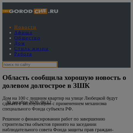
Новости
Афиша
Общество
Дом
Стиль жизни
Работа
Область сообщила хорошую новость о
долевом долгострое в ЗШК
Дом на 100 с лишним квартир на улице Любецкой будут
30 декабря 2020, 06:12
сдавать в эксплуатацию с применением механизма
специального Фонда субъекта РФ.
Решение о финансировании работ по завершению
строительства объектов принято на заседании
наблюдательного совета Фонда защиты прав граждан-