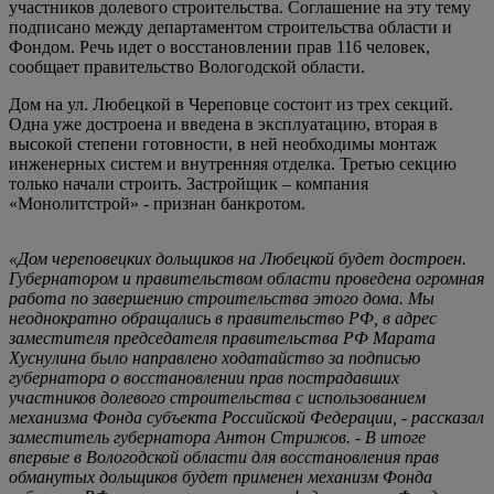
участников долевого строительства. Соглашение на эту тему
подписано между департаментом строительства области и
Фондом. Речь идет о восстановлении прав 116 человек,
сообщает правительство Вологодской области.
Дом на ул. Любецкой в Череповце состоит из трех секций.
Одна уже достроена и введена в эксплуатацию, вторая в
высокой степени готовности, в ней необходимы монтаж
инженерных систем и внутренняя отделка. Третью секцию
только начали строить. Застройщик – компания
«Монолитстрой» - признан банкротом.
«Дом череповецких дольщиков на Любецкой будет достроен.
Губернатором и правительством области проведена огромная
работа по завершению строительства этого дома. Мы
неоднократно обращались в правительство РФ, в адрес
заместителя председателя правительства РФ Марата
Хуснулина было направлено ходатайство за подписью
губернатора о восстановлении прав пострадавших
участников долевого строительства с использованием
механизма Фонда субъекта Российской Федерации, - рассказал
заместитель губернатора Антон Стрижов. - В итоге
впервые в Вологодской области для восстановления прав
обманутых дольщиков будет применен механизм Фонда