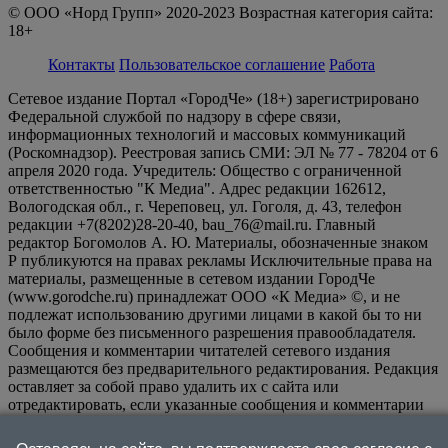
© ООО «Норд Групп» 2020-2023 Возрастная категория сайта:
18+
Контакты
Пользовательское соглашение
Работа
Сетевое издание Портал «ГородЧе» (18+) зарегистрировано
Федеральной службой по надзору в сфере связи,
информационных технологий и массовых коммуникаций
(Роскомнадзор). Реестровая запись СМИ: ЭЛ № 77 - 78204 от 6
апреля 2020 года. Учредитель: Общество с ограниченной
ответственностью "К Медиа". Адрес редакции 162612,
Вологодская обл., г. Череповец, ул. Гоголя, д. 43, телефон
редакции +7(8202)28-20-40, bau_76@mail.ru. Главный
редактор Богомолов А. Ю. Материалы, обозначенные знаком
Р публикуются на правах рекламы Исключительные права на
материалы, размещенные в сетевом издании ГородЧе
(www.gorodche.ru) принадлежат ООО «К Медиа» ©, и не
подлежат использованию другими лицами в какой бы то ни
было форме без письменного разрешения правообладателя.
Сообщения и комментарии читателей сетевого издания
размещаются без предварительного редактирования. Редакция
оставляет за собой право удалить их с сайта или
отредактировать, если указанные сообщения и комментарии
являются злоупотреблением свободой массовой информации
или нарушением иных требований закона.
На