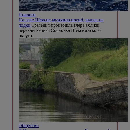
Новости
На реке Шексне мужчина погиб, выпав из
лодки
Трагедия произошла вчера вблизи
деревни Речная Сосновка Шекснинского
округа.
Общество