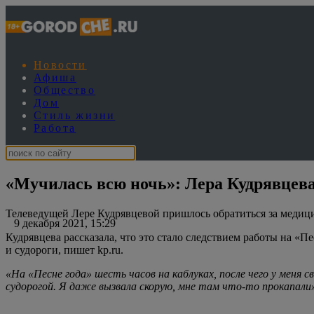
Новости
Афиша
Общество
Дом
Стиль жизни
Работа
«Мучилась всю ночь»: Лера Кудрявцева
Телеведущей Лере Кудрявцевой пришлось обратиться за медици
9 декабря 2021, 15:29
Кудрявцева рассказала, что это стало следствием работы на «Пе
и судороги, пишет kp.ru.
«На «Песне года» шесть часов на каблуках, после чего у меня с
судорогой. Я даже вызвала скорую, мне там что-то прокапали