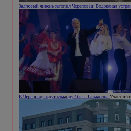
Залповый ливень затопил Череповец: Водоканал устра
В Череповце ждут команду Олега Газманова
Участники