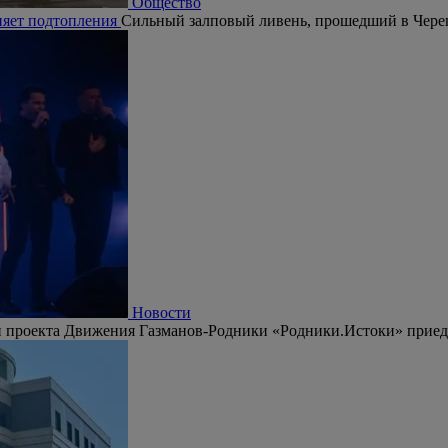
Общество
няет подтопления
Сильный залповый ливень, прошедший в Череп
Новости
 проекта Движения Газманов-Родники «Родники.Истоки» приедут