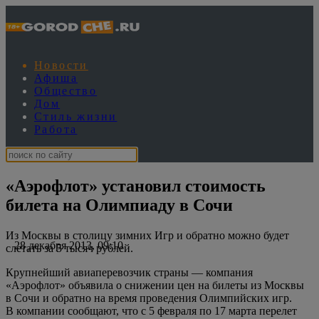
Новости
Афиша
Общество
Дом
Стиль жизни
Работа
«Аэрофлот» установил стоимость
билета на Олимпиаду в Сочи
Из Москвы в столицу зимних Игр и обратно можно будет
28 декабря 2013, 09:10
слетать за 5 тысяч рублей.
Крупнейший авиаперевозчик страны — компания
«Аэрофлот» объявила о снижении цен на билеты из Москвы
в Сочи и обратно на время проведения Олимпийских игр.
В компании сообщают, что с 5 февраля по 17 марта перелет