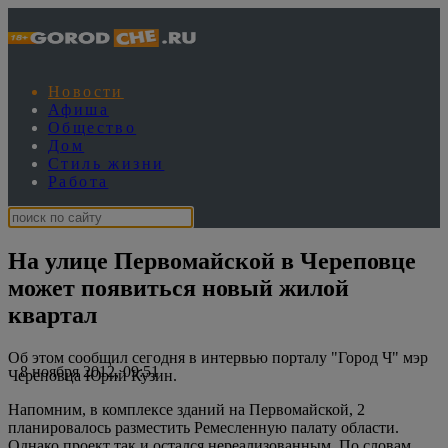
Новости
Афиша
Общество
Дом
Стиль жизни
Работа
На улице Первомайской в Череповце
может появиться новый жилой
квартал
Об этом сообщил сегодня в интервью порталу "Город Ч" мэр
8 ноября 2012, 09:51
Череповца Юрий Кузин.
Напомним, в комплексе зданий на Первомайской, 2
планировалось разместить Ремесленную палату области.
Однако проект так и остался нереализованным. По словам