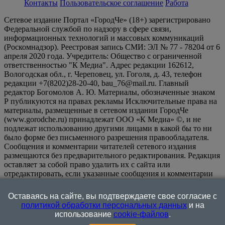
Контакты
Пользовательское соглашение
Работа
Сетевое издание Портал «ГородЧе» (18+) зарегистрировано
Федеральной службой по надзору в сфере связи,
информационных технологий и массовых коммуникаций
(Роскомнадзор). Реестровая запись СМИ: ЭЛ № 77 - 78204 от 6
апреля 2020 года. Учредитель: Общество с ограниченной
ответственностью "К Медиа". Адрес редакции 162612,
Вологодская обл., г. Череповец, ул. Гоголя, д. 43, телефон
редакции +7(8202)28-20-40, bau_76@mail.ru. Главный
редактор Богомолов А. Ю. Материалы, обозначенные знаком
Р публикуются на правах рекламы Исключительные права на
материалы, размещенные в сетевом издании ГородЧе
(www.gorodche.ru) принадлежат ООО «К Медиа» ©, и не
подлежат использованию другими лицами в какой бы то ни
было форме без письменного разрешения правообладателя.
Сообщения и комментарии читателей сетевого издания
размещаются без предварительного редактирования. Редакция
оставляет за собой право удалить их с сайта или
отредактировать, если указанные сообщения и комментарии
являются злоупотреблением свободой массовой информации
или нарушением иных требований закона.
На
Оставаясь на сайте, вы подтверждаете свое согласие с
информационном ресурсе применяются рекомендательные
политикой обработки персональных данных
и на
технологии (информационные технологии предоставления
использование
cookie-файлов
.
информации на основе сбора, систематизации и анализа