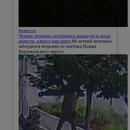
Новости
Четыре человека потерялись накануне в лесах
области, одного еще ищут
86-летний мужчина
заблудился недалеко от посёлка Пежма
Верховажского округа.