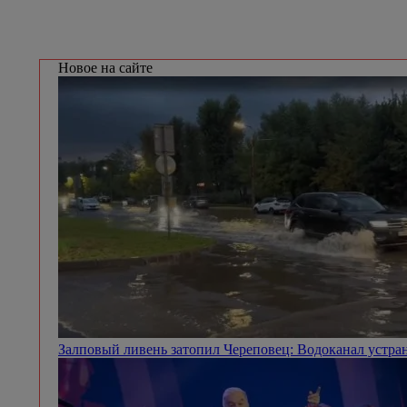
Новое на сайте
Залповый ливень затопил Череповец: Водоканал устра