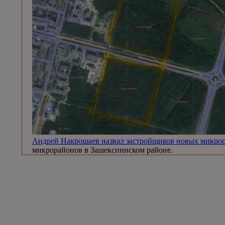
Андрей Накрошаев назвал застройщиков новых микр
микрорайонов в Зашекснинском районе.