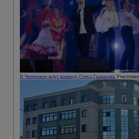
В Череповце ждут команду Олега Газманова
Участники