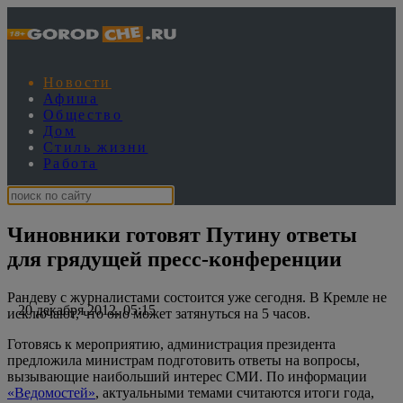
Новости
Афиша
Общество
Дом
Стиль жизни
Работа
Чиновники готовят Путину ответы
для грядущей пресс-конференции
Рандеву с журналистами состоится уже сегодня. В Кремле не
20 декабря 2012, 05:15
исключают, что оно может затянуться на 5 часов.
Готовясь к мероприятию, администрация президента
предложила министрам подготовить ответы на вопросы,
вызывающие наибольший интерес СМИ. По информации
«Ведомостей»
, актуальными темами считаются итоги года,