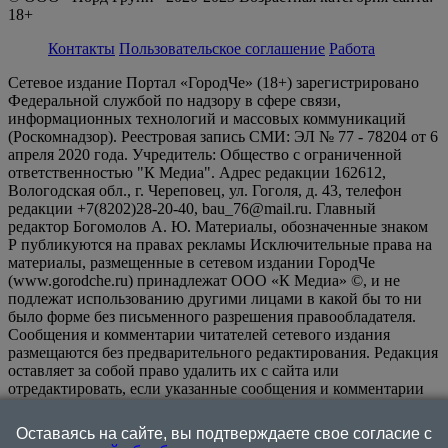
18+
Контакты
Пользовательское соглашение
Работа
Сетевое издание Портал «ГородЧе» (18+) зарегистрировано
Федеральной службой по надзору в сфере связи,
информационных технологий и массовых коммуникаций
(Роскомнадзор). Реестровая запись СМИ: ЭЛ № 77 - 78204 от 6
апреля 2020 года. Учредитель: Общество с ограниченной
ответственностью "К Медиа". Адрес редакции 162612,
Вологодская обл., г. Череповец, ул. Гоголя, д. 43, телефон
редакции +7(8202)28-20-40, bau_76@mail.ru. Главный
редактор Богомолов А. Ю. Материалы, обозначенные знаком
Р публикуются на правах рекламы Исключительные права на
материалы, размещенные в сетевом издании ГородЧе
(www.gorodche.ru) принадлежат ООО «К Медиа» ©, и не
подлежат использованию другими лицами в какой бы то ни
было форме без письменного разрешения правообладателя.
Сообщения и комментарии читателей сетевого издания
размещаются без предварительного редактирования. Редакция
оставляет за собой право удалить их с сайта или
отредактировать, если указанные сообщения и комментарии
являются злоупотреблением свободой массовой информации
или нарушением иных требований закона.
На
Оставаясь на сайте, вы подтверждаете свое согласие с
информационном ресурсе применяются рекомендательные