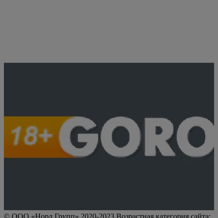
© ООО «Норд Групп» 2020-2023 Возрастная категория сайта: