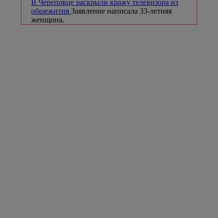
В Череповце раскрыли кражу телевизора из
общежития
Заявление написала 33-летняя
женщина.