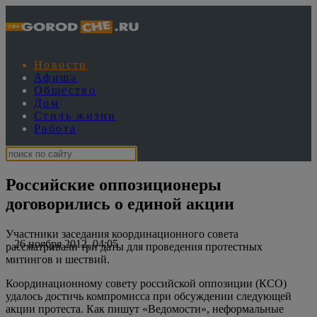
Новости
Афиша
Общество
Дом
Стиль жизни
Работа
Российские оппозиционеры
договорились о единой акции
Участники заседания координационного совета
26 ноября 2012, 04:05
рассматривали три даты для проведения протестных
митингов и шествий.
Координационному совету российской оппозиции (КСО)
удалось достичь компромисса при обсуждении следующей
акции протеста. Как пишут «Ведомости», неформальные