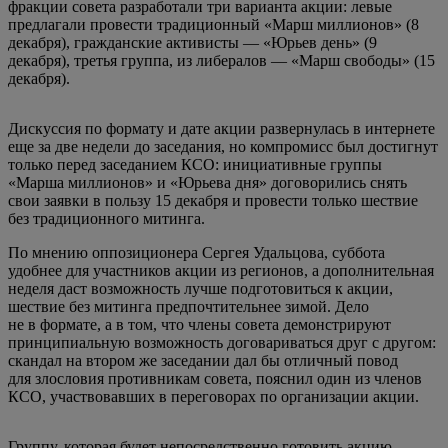
фракции совета разработали три варианта акции: левые
предлагали провести традиционный «Марш миллионов» (8
декабря), гражданские активисты — «Юрьев день» (9
декабря), третья группа, из либералов — «Марш свободы» (15
декабря).
Дискуссия по формату и дате акции развернулась в интернете
еще за две недели до заседания, но компромисс был достигнут
только перед заседанием КСО: инициативные группы
«Марша миллионов» и «Юрьева дня» договорились снять
свои заявки в пользу 15 декабря и провести только шествие
без традиционного митинга.
По мнению оппозиционера Сергея Удальцова, суббота
удобнее для участников акции из регионов, а дополнительная
неделя даст возможность лучше подготовиться к акции,
шествие без митинга предпочтительнее зимой. Дело
не в формате, а в том, что члены совета демонстрируют
принципиальную возможность договариваться друг с другом:
скандал на втором же заседании дал бы отличный повод
для злословия противникам совета, пояснил один из членов
КСО, участвовавших в переговорах по организации акции.
Группу, которая будет непосредственно готовить акцию,