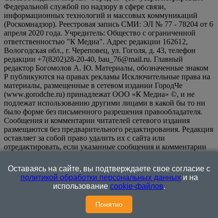
Федеральной службой по надзору в сфере связи,
информационных технологий и массовых коммуникаций
(Роскомнадзор). Реестровая запись СМИ: ЭЛ № 77 - 78204 от 6
апреля 2020 года. Учредитель: Общество с ограниченной
ответственностью "К Медиа". Адрес редакции 162612,
Вологодская обл., г. Череповец, ул. Гоголя, д. 43, телефон
редакции +7(8202)28-20-40, bau_76@mail.ru. Главный
редактор Богомолов А. Ю. Материалы, обозначенные знаком
Р публикуются на правах рекламы Исключительные права на
материалы, размещенные в сетевом издании ГородЧе
(www.gorodche.ru) принадлежат ООО «К Медиа» ©, и не
подлежат использованию другими лицами в какой бы то ни
было форме без письменного разрешения правообладателя.
Сообщения и комментарии читателей сетевого издания
размещаются без предварительного редактирования. Редакция
оставляет за собой право удалить их с сайта или
отредактировать, если указанные сообщения и комментарии
являются злоупотреблением свободой массовой информации
или нарушением иных требований закона.
На
Оставаясь на сайте, вы подтверждаете свое согласие с
информационном ресурсе применяются рекомендательные
политикой обработки персональных данных
и на
технологии (информационные технологии предоставления
использование
cookie-файлов
.
информации на основе сбора, систематизации и анализа
сведений, относящихся к предпочтениям пользователей сети
Понятно
"Интернет", находящихся на территории Российской
Федерации)