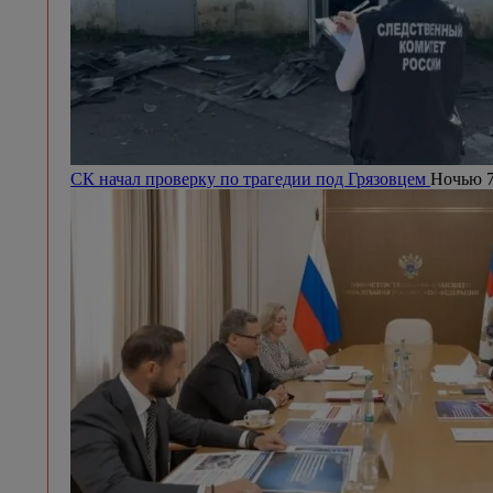
СК начал проверку по трагедии под Грязовцем
Ночью 7