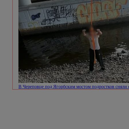
В Череповце под Ягорбским мостом подростков сняли 