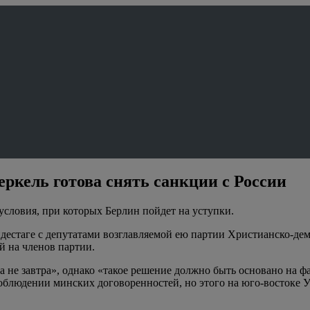
еркель готова снять санкции с России
условия, при которых Берлин пойдет на уступки.
естаге с депутатами возглавляемой ею партии Христианско-демо
й на членов партии.
а не завтра», однако «такое решение должно быть основано на ф
облюдении минских договоренностей, но этого на юго-востоке Ук