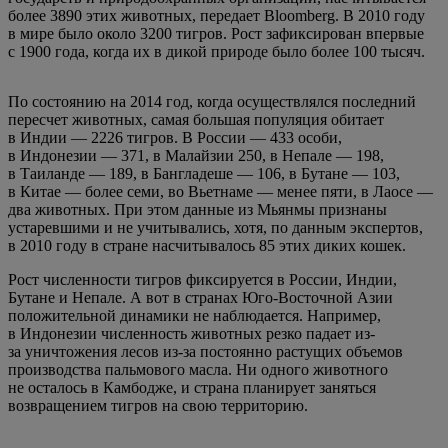
более 3890 этих животных, передает Bloomberg. В 2010 году
в мире было около 3200 тигров. Рост зафиксирован впервые
с 1900 года, когда их в дикой природе было более 100 тысяч.
По состоянию на 2014 год, когда осуществлялся последний
пересчет животных, самая большая популяция обитает
в Индии — 2226 тигров. В России — 433 особи,
в Индонезии — 371, в Малайзии 250, в Непале — 198,
в Таиланде — 189, в Бангладеше — 106, в Бутане — 103,
в Китае — более семи, во Вьетнаме — менее пяти, в Лаосе —
два животных. При этом данные из Мьянмы признаны
устаревшими и не учитывались, хотя, по данным экспертов,
в 2010 году в стране насчитывалось 85 этих диких кошек.
Рост численности тигров фиксируется в России, Индии,
Бутане и Непале. А вот в странах Юго-Восточной Азии
положительной динамики не наблюдается. Например,
в Индонезии численность животных резко падает из-
за уничтожения лесов из-за постоянно растущих объемов
производства пальмового масла. Ни одного животного
не осталось в Камбодже, и страна планирует заняться
возвращением тигров на свою территорию.