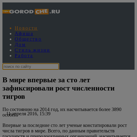
Новости
Афиша
Общество
Дом
Стиль жизни
Работа
В мире впервые за сто лет
зафиксировали рост численности
тигров
По состоянию на 2014 год, их насчитывается более 3890
11 апреля 2016, 15:39
особей.
Впервые за последние сто лет ученые констатировали рост
числа тигров в мире. Всего, по данным правительств
государств и природоохранных организаций, насчитывается