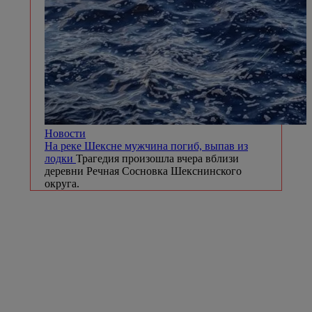
Новости
На реке Шексне мужчина погиб, выпав из
лодки
Трагедия произошла вчера вблизи
деревни Речная Сосновка Шекснинского
округа.