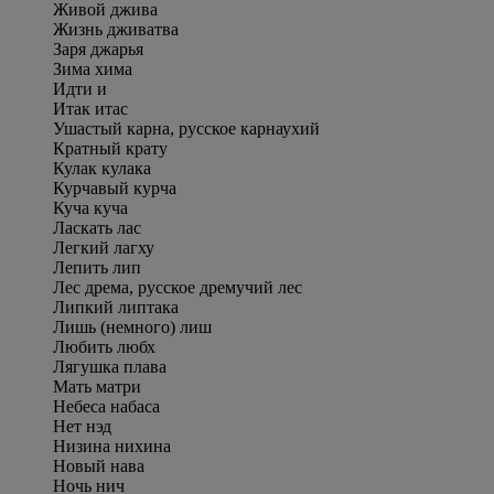
Живой джива
Жизнь дживатва
Заря джарья
Зима хима
Идти и
Итак итас
Ушастый карна, русское карнаухий
Кратный крату
Кулак кулака
Курчавый курча
Куча куча
Ласкать лас
Легкий лагху
Лепить лип
Лес дрема, русское дремучий лес
Липкий липтака
Лишь (немного) лиш
Любить любх
Лягушка плава
Мать матри
Небеса набаса
Нет нэд
Низина нихина
Новый нава
Ночь нич