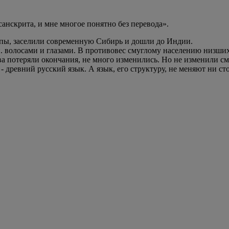
санскрита, и мне многое понятно без перевода».
ропы, заселили современную Сибирь и дошли до Индии.
. волосами и глазами. В противовес смуглому населению низших
а потеряли окончания, не много изменились. Но не изменили смы
 - древний русский язык. А язык, его структуру, не меняют ни с