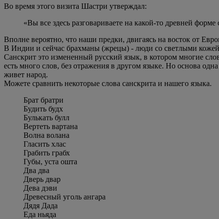
Во время этого визита Шастри утверждал:
«Вы все здесь разговариваете на какой-то древней форме 
Вполне вероятно, что наши предки, двигаясь на восток от Ев
В Индии и сейчас брахманы (жрецы) - люди со светлыми кожей
Санскрит это измененный русский язык, в котором многие слов
есть много слов, без отражения в другом языке. Но основа одна
живет народ.
Можете сравнить некоторые слова санскрита и нашего языка.
Брат братри
Будить будх
Булькать булл
Вертеть вартана
Волна волана
Гласить хлас
Грабить грабх
Губы, уста ошта
Два два
Дверь двар
Дева дэви
Древесный уголь ангара
Дядя Дада
Еда ньяда