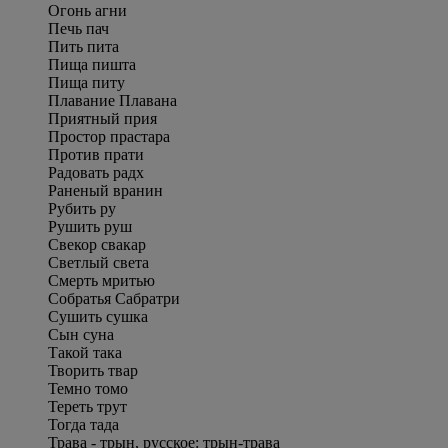
Огонь агни
Печь пач
Пить пита
Пища пишта
Пища питу
Плавание Плавана
Приятный прия
Простор прастара
Против прати
Радовать радх
Раненый вранин
Рубить ру
Рушить руш
Свекор свакар
Светлый света
Смерть мритью
Собратья Сабратри
Сушить сушка
Сын суна
Такой така
Творить твар
Темно томо
Тереть трут
Тогда тада
Трава - трын, русское: трын-трава