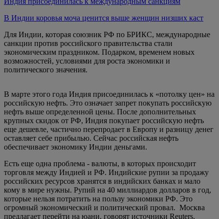
Индия присоединилась к международным санкциям
В Индии коровья моча ценится выше женщин низших каст
Для Индии, которая союзник РФ по БРИКС, международные
санкции против российского правительства стали
экономическим праздником. Подарком, временем новых
возможностей, условиями для роста экономики и
политического значения.
В марте этого года Индия присоединилась к «потолку цен» на
российскую нефть. Это означает запрет покупать российскую
нефть выше определенной цены. После дополнительных
крупных скидок от РФ, Индия покупает российскую нефть
еще дешевле, частично перепродает в Европу и разницу денег
оставляет себе прибылью. Сейчас российская нефть
обеспечивает экономику Индии деньгами.
Есть еще одна проблема - валюты, в которых происходит
торговля между Индией и РФ. Индийские рупии за продажу
российских ресурсов хранятся в индийских банках и мало
кому в мире нужны. Рупий на 40 миллиардов долларов в год,
которые нельзя потратить на пользу экономики РФ. Это
огромный экономический и политический провал. Москва
предлагает перейти на юани, говорят источники Reuters.