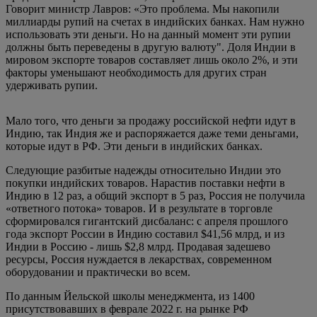
Говорит министр Лавров: «Это проблема. Мы накопили
миллиарды рупий на счетах в индийских банках. Нам нужно
использовать эти деньги. Но на данный момент эти рупии
должны быть переведены в другую валюту". Доля Индии в
мировом экспорте товаров составляет лишь около 2%, и эти
факторы уменьшают необходимость для других стран
удерживать рупии.
Мало того, что деньги за продажу российской нефти идут в
Индию, так Индия же и распоряжается даже теми деньгами,
которые идут в РФ. Эти деньги в индийских банках.
Следующие разбитые надежды относительно Индии это
покупки индийских товаров. Нарастив поставки нефти в
Индию в 12 раз, а общий экспорт в 5 раз, Россия не получила
«ответного потока» товаров. И в результате в торговле
сформировался гигантский дисбаланс: с апреля прошлого
года экспорт России в Индию составил $41,56 млрд, и из
Индии в Россию - лишь $2,8 млрд. Продавая задешево
ресурсы, Россия нуждается в лекарствах, современном
оборудовании и практически во всем.
По данным Йельской школы менеджмента, из 1400
присутствовавших в феврале 2022 г. на рынке РФ