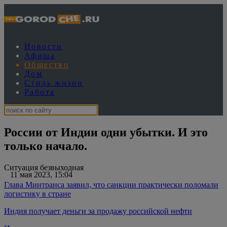
Новости
Афиша
Общество
Дом
Стиль жизни
Работа
России от Индии одни убытки. И это
только начало.
Ситуация безвыходная
11 мая 2023, 15:04
Глава Минтранса заявил, что санкции практически поломали
логистику в стране
Индия получает деньги за продажу российской нефти