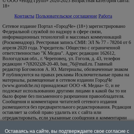
© ООО «Норд Групп» 2020-2023 Возрастная категория сайта:
18+
Контакты
Пользовательское соглашение
Работа
Сетевое издание Портал «ГородЧе» (18+) зарегистрировано
Федеральной службой по надзору в сфере связи,
информационных технологий и массовых коммуникаций
(Роскомнадзор). Реестровая запись СМИ: ЭЛ № 77 - 78204 от 6
апреля 2020 года. Учредитель: Общество с ограниченной
ответственностью "К Медиа". Адрес редакции 162612,
Вологодская обл., г. Череповец, ул. Гоголя, д. 43, телефон
редакции +7(8202)28-20-40, bau_76@mail.ru. Главный
редактор Богомолов А. Ю. Материалы, обозначенные знаком
Р публикуются на правах рекламы Исключительные права на
материалы, размещенные в сетевом издании ГородЧе
(www.gorodche.ru) принадлежат ООО «К Медиа» ©, и не
подлежат использованию другими лицами в какой бы то ни
было форме без письменного разрешения правообладателя.
Сообщения и комментарии читателей сетевого издания
размещаются без предварительного редактирования. Редакция
оставляет за собой право удалить их с сайта или
отредактировать, если указанные сообщения и комментарии
являются злоупотреблением свободой массовой информации
или нарушением иных требований закона.
На
Оставаясь на сайте, вы подтверждаете свое согласие с
информационном ресурсе применяются рекомендательные