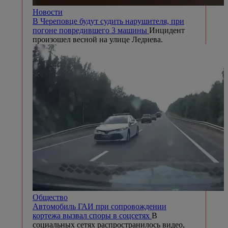
Новости
В Череповце будут судить нарушителя, при
погоне повредившего 3 машины
Инцидент
произошел весной на улице Леднева.
Общество
Автомобиль ГАИ при сопровождении
кортежа вызвал споры в соцсетях
В
социальных сетях распространилось видео,