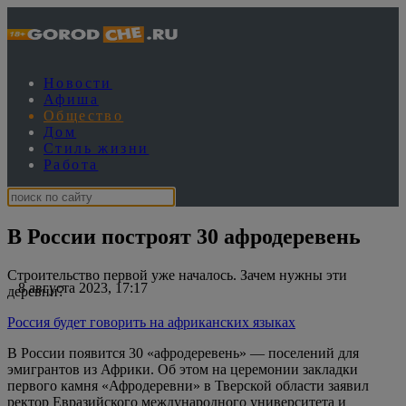
Новости
Афиша
Общество
Дом
Стиль жизни
Работа
В России построят 30 афродеревень
Строительство первой уже началось. Зачем нужны эти
8 августа 2023, 17:17
деревни?
Россия будет говорить на африканских языках
В России появится 30 «афродеревень» — поселений для
эмигрантов из Африки. Об этом на церемонии закладки
первого камня «Афродеревни» в Тверской области заявил
ректор Евразийского международного университета и