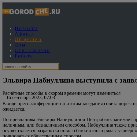
Новости
Афиша
Общество
Дом
Стиль жизни
Работа
Эльвира Набиуллина выступила с заявл
Расчётные способы в скором времени могут измениться
16 сентября 2023, 07:03
В ходе пресс-конференции по итогам заседания совета директо
ожидается.
По признаниям Эльвиры Набиуллиной Центробанк занимает п
наличным, или безналичным способом. Набиуллина также призн
осуществляется разработка нового банкнотного ряда с усовер
пользоваться общественным спросом.