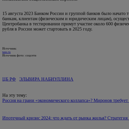
15 августа 2023 Банком России и группой банков было начато
банкам, клиентам (физическим и юридическим лицам), осущес
Центробанка в тестировании примут участие около 600 физиче
рубля в России может стартовать в 2025 году.
Источник:
tass.ru
Источник фото: соцсети
ЦБ РФ
ЭЛЬВИРА НАБИУЛЛИНА
На эту тему:
Россия на грани «экономического коллапса»? Миронов требует
Ипотечный кризис 2024: что ждать от рынка жилья? Стратеги