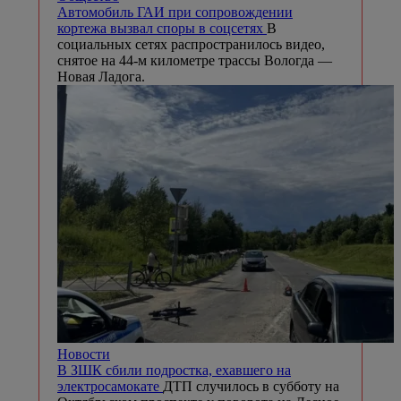
Автомобиль ГАИ при сопровождении
кортежа вызвал споры в соцсетях
В
социальных сетях распространилось видео,
снятое на 44-м километре трассы Вологда —
Новая Ладога.
Новости
В ЗШК сбили подростка, ехавшего на
электросамокате
ДТП случилось в субботу на