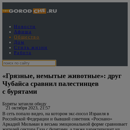
Новости
Афиша
Общество
Дом
Стиль жизни
Работа
«Грязные, немытые животные»: друг
Чубайса сравнил палестинцев
с бурятами
Буряты затаили обиду
21 октября 2023, 21:57
В сеть попало видео, на котором экс-посол Израиля в
Российской Федерации и бывший советник «Роснано»
Аркадий Мильман в весьма эмоциональной форме сравнивает
жителей сектора Газа с бурятами, а также характеризует их,