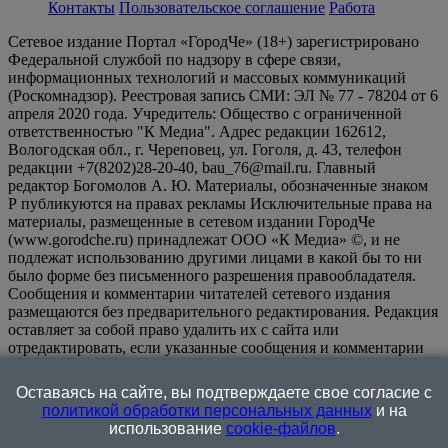
Контакты
Пользовательское соглашение
Работа
Сетевое издание Портал «ГородЧе» (18+) зарегистрировано
Федеральной службой по надзору в сфере связи,
информационных технологий и массовых коммуникаций
(Роскомнадзор). Реестровая запись СМИ: ЭЛ № 77 - 78204 от 6
апреля 2020 года. Учредитель: Общество с ограниченной
ответственностью "К Медиа". Адрес редакции 162612,
Вологодская обл., г. Череповец, ул. Гоголя, д. 43, телефон
редакции +7(8202)28-20-40, bau_76@mail.ru. Главный
редактор Богомолов А. Ю. Материалы, обозначенные знаком
Р публикуются на правах рекламы Исключительные права на
материалы, размещенные в сетевом издании ГородЧе
(www.gorodche.ru) принадлежат ООО «К Медиа» ©, и не
подлежат использованию другими лицами в какой бы то ни
было форме без письменного разрешения правообладателя.
Сообщения и комментарии читателей сетевого издания
размещаются без предварительного редактирования. Редакция
оставляет за собой право удалить их с сайта или
отредактировать, если указанные сообщения и комментарии
являются злоупотреблением свободой массовой информации
или нарушением иных требований закона.
На
Оставаясь на сайте, вы подтверждаете свое согласие с
информационном ресурсе применяются рекомендательные
политикой обработки персональных данных
и на
технологии (информационные технологии предоставления
использование
cookie-файлов
.
информации на основе сбора, систематизации и анализа