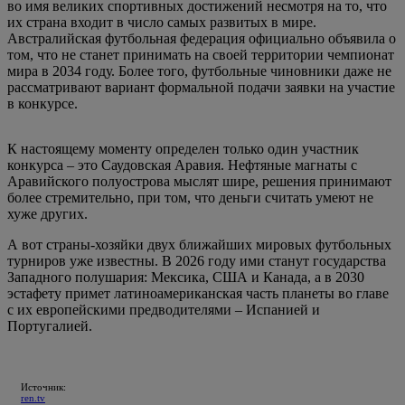
во имя великих спортивных достижений несмотря на то, что
их страна входит в число самых развитых в мире.
Австралийская футбольная федерация официально объявила о
том, что не станет принимать на своей территории чемпионат
мира в 2034 году. Более того, футбольные чиновники даже не
рассматривают вариант формальной подачи заявки на участие
в конкурсе.
К настоящему моменту определен только один участник
конкурса – это Саудовская Аравия. Нефтяные магнаты с
Аравийского полуострова мыслят шире, решения принимают
более стремительно, при том, что деньги считать умеют не
хуже других.
А вот страны-хозяйки двух ближайших мировых футбольных
турниров уже известны. В 2026 году ими станут государства
Западного полушария: Мексика, США и Канада, а в 2030
эстафету примет латиноамериканская часть планеты во главе
с их европейскими предводителями – Испанией и
Португалией.
Источник:
ren.tv