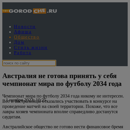
Новости
Афиша
Общество
Дом
Стиль жизни
Работа
Австралия не готова принять у себя
чемпионат мира по футболу 2034 года
Чемпионат мира по футболу 2034 года никому не интересен.
1 ноября 2023, 10:25
Вот и австралийцы отказались участвовать в конкурсе на
проведение матчей на своей территории. Похоже, что все
лавры хозяев чемпионата вполне справедливо достанутся
саудитам.
Австралийское общество не готово нести финансовое бремя