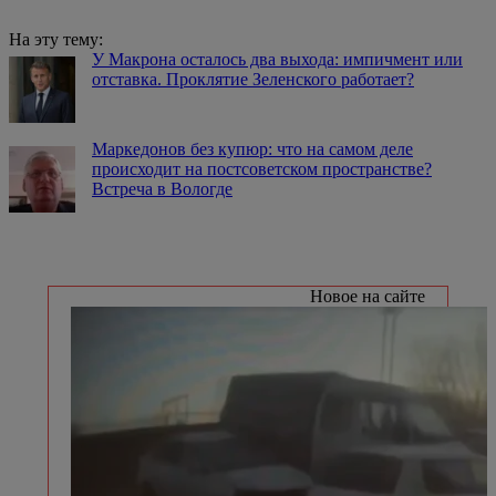
На эту тему:
У Макрона осталось два выхода: импичмент или
отставка. Проклятие Зеленского работает?
Маркедонов без купюр: что на самом деле
происходит на постсоветском пространстве?
Встреча в Вологде
Новое на сайте