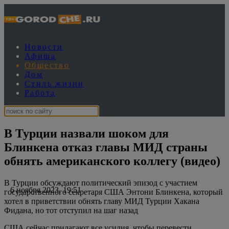
Новости
Афиша
Общество
Дом
Стиль жизни
Работа
В Турции назвали шоком для
Блинкена отказ главы МИД страны
обнять американского коллегу (видео)
В Турции обсуждают политический эпизод с участием
6 ноября 2023, 19:51
государственного секретаря США Энтони Блинкена, который
хотел в приветствии обнять главу МИД Турции Хакана
Фидана, но тот отступил на шаг назад
США сейчас прилагают все усилия, чтобы перевести