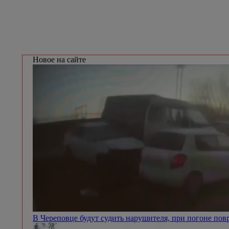
Ладога.
В ЗШК сбили подростка, ехавшего на электросамокате