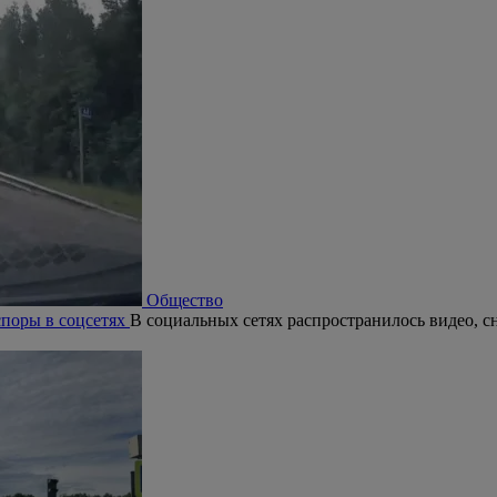
Общество
юбви и верности
В Череповце стартуют праздничные мероприят