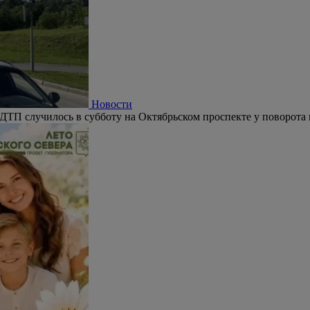
Новости
двумя рыбаками
ЧП случилось 3 июля в Череповецком округе.