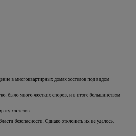
щение в многоквартирных домах хостелов под видом
гко, было много жестких споров, и в итоге большинством
врату хостелов.
ласти безопасности. Однако отклонить их не удалось,
 жильцам многоквартирных домов остается только надеяться на
 доме уже все построено…
Иван Гордеев