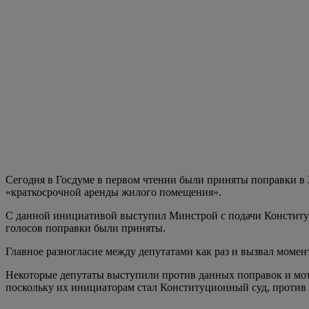
Сегодня в Госдуме в первом чтении были приняты поправки в
«краткосрочной аренды жилого помещения».
С данной инициативой выступил Минстрой с подачи Конституци
голосов поправки были приняты.
Главное разногласие между депутатами как раз и вызвал момент
Некоторые депутаты выступили против данных поправок и мотив
поскольку их инициаторам стал Конституционный суд, против 
Тем не менее «за» поправки проголосовало 293 депутата, 57 ч
то, что данные поправки не пройдут во втором и третьем чтени
Очень спорный вопрос. Почему нельзя построить отдельное зд
Источник:
www.mk.ru
Источник фото: globallookpress.com
ОТДЫХ
ПУТЕШЕСТВИЕ