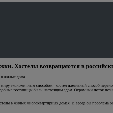
жки. Хостелы возвращаются в российск
ы в жилые дома
иру экономичным способом - хостел идеальный способ переночев
подобные гостиницы были настоящим адом. Огромный поток нез
остелы в жилых многоквартирных домах. И вроде бы проблема бы