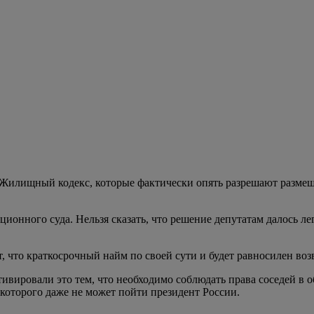
 Жилищный кодекс, которые фактически опять разрешают разме
онного суда. Нельзя сказать, что решение депутатам далось ле
, что краткосрочный найм по своей сути и будет равносилен воз
ировали это тем, что необходимо соблюдать права соседей в об
которого даже не может пойти президент России.
еловек выступили «против», и 23 депутата воздержались. Теперь
и.
ание и там организовать хостел? Потому что в многоквартирном