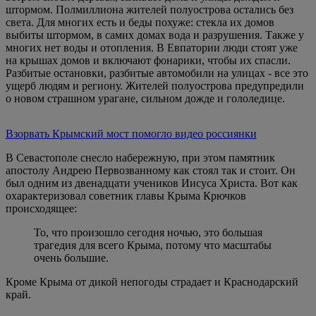
штормом. Полмиллиона жителей полуострова остались без
света. Для многих есть и беды похуже: стекла их домов
выбиты штормом, в самих домах вода и разрушения. Также у
многих нет воды и отопления. В Евпатории люди стоят уже
на крышах домов и включают фонарики, чтобы их спасли.
Разбитые остановки, разбитые автомобили на улицах - все это
ущерб людям и региону. Жителей полуострова предупредили
о новом страшном урагане, сильном дожде и гололедице.
Взорвать Крымский мост помогло видео россиянки
В Севастополе снесло набережную, при этом памятник
апостолу Андрею Первозванному как стоял так и стоит. Он
был одним из двенадцати учеников Иисуса Христа. Вот как
охарактеризовал советник главы Крыма Крючков
происходящее:
То, что произошло сегодня ночью, это большая
трагедия для всего Крыма, потому что масштабы
очень большие.
Кроме Крыма от дикой непогоды страдает и Краснодарский
край.