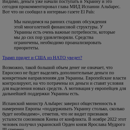
Видимо, деньги уже начали поступать в Украину и это
сегодня прокомментировал глава МИД Испании Альбарес.
Вот что он сообщил в интервью газете El País:
Мы находимся на ранних стадиях обсуждения
этой многолетней финансовой структуры. У
Украины есть очень важные потребности, которые
мы до сих пор удовлетворяли. Средства
ограничены, необходимо проанализировать
приоритеты.
Трамп придет и США из НАТО уведет?
Возможно, такой большой объем денег не означает, что
Евросоюз не будет выделять дополнительные деньги по
конкретным направлениям для Украины. Европейские власти
контролируют, на что потрачены их деньги и ставят условия
для выделения новых средств. А мотивация у европейцев для
дальнейшей поддержки Украины есть.
Испанский министр Альбарес заверил общественность в
намерении Европы «поддерживать Украину столько, сколько
будет необходимо», отметив, что не видит признаков
усталости союзников Киева от конфликта. В ноябре 2022 этот
человек получил украинский Орден князя Ярослава Мудрого
III степени.