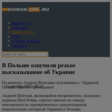
Новости
Афиша
Общество
Дом
Стиль жизни
Работа
В Польше озвучили резкое
высказывание об Украине
По мнению Анджея Шлензака сблизившись с Украиной
15 декабря 2023, 09:23
Польша серьёзно проигрывает
Анджей Шлензак, являющийся обозревателем польского
журнала Mysl Polska, озвучил мнение по поводу
невозможности одновременного удовлетворения
национальных интересов Украины и Польши.