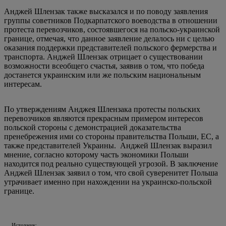
Анджей Шлензак также высказался и по поводу заявления
группы советников Подкарпатского воеводства в отношении
протеста перевозчиков, состоявшегося на польско-украинской
границе, отмечая, что данное заявление делалось ни с целью
оказания поддержки представителей польского фермерства и
транспорта. Анджей Шлензак отрицает о существовании
возможности всеобщего счастья, заявив о том, что победа
достанется украинским или же польским национальным
интересам.
По утверждениям Анджея Шлензака протесты польских
перевозчиков являются прекрасным примером интересов
польской стороны с демонстрацией доказательства
пренебрежения ими со стороны правительства Польши, ЕС, а
также представителей Украины. Анджей Шлензак выразил
мнение, согласно которому часть экономики Польши
находится под реально существующей угрозой. В заключение
Анджей Шлензак заявил о том, что свой суверенитет Польша
утрачивает именно при нахождении на украинско-польской
границе.
Источник: