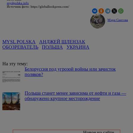
myslpolska.info
Источник фото: https://globallookpress.com/
Мэри Снегова
MYSL POLSKA
АНДЖЕЙ ШЛЕНЗАК
ОБОЗРЕВАТЕЛЬ
ПОЛЬША
УКРАИНА
На эту тему:
Белоруссия под угрозой войны или зачисток
поляков?
Польша станет менее зависима от нефти и газа —
обнаружено крупное месторождение
Новое на сайте