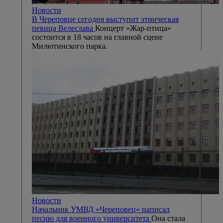
Новости
В Череповце сегодня выступит этническая
певица Велеслава
Концерт «Жар-птица»
состоится в 18 часов на главной сцене
Милютинского парка.
Новости
Начальник УМВД «Череповец» написал
песню для военного университета
Она стала