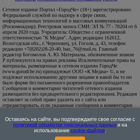
Сетевое издание Портал «ГородЧе» (18+) зарегистрировано
Федеральной службой по надзору в сфере связи,
информационных технологий и массовых коммуникаций
(Роскомнадзор). Реестровая запись СМИ: ЭЛ № 77 - 78204 от 6
апреля 2020 года. Учредитель: Общество с ограниченной
ответственностью "К Медиа". Адрес редакции 162612,
Вологодская обл., г. Череповец, ул. Гоголя, д. 43, телефон
редакции +7(8202)28-20-40, bau_76@mail.ru. Главный
редактор Богомолов А. Ю. Материалы, обозначенные знаком
Р публикуются на правах рекламы Исключительные права на
материалы, размещенные в сетевом издании ГородЧе
(www.gorodche.ru) принадлежат ООО «К Медиа» ©, и не
подлежат использованию другими лицами в какой бы то ни
было форме без письменного разрешения правообладателя.
Сообщения и комментарии читателей сетевого издания
размещаются без предварительного редактирования. Редакция
оставляет за собой право удалить их с сайта или
отредактировать, если указанные сообщения и комментарии
являются злоупотреблением свободой массовой информации
или нарушением иных требований закона.
На
Оставаясь на сайте, вы подтверждаете свое согласие с
информационном ресурсе применяются рекомендательные
политикой обработки персональных данных
и на
технологии (информационные технологии предоставления
использование
cookie-файлов
.
информации на основе сбора, систематизации и анализа
сведений, относящихся к предпочтениям пользователей сети