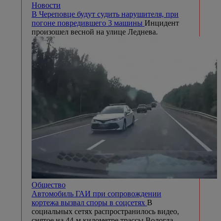
Новости
В Череповце будут судить нарушителя, при
погоне повредившего 3 машины
Инцидент
произошел весной на улице Леднева.
Общество
Автомобиль ГАИ при сопровождении
кортежа вызвал споры в соцсетях
В
социальных сетях распространилось видео,
снятое на 44-м километре трассы Вологда —