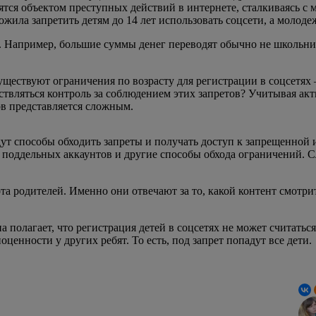
вятся объектом преступных действий в интернете, сталкиваясь 
ила запретить детям до 14 лет использовать соцсети, а молодеж
. Например, большие суммы денег переводят обычно не школьник
ществуют ограничения по возрасту для регистрации в соцсетях 
ствляться контроль за соблюдением этих запретов? Учитывая акт
ов представляется сложным.
ут способы обходить запреты и получать доступ к запрещенной 
 поддельных аккаунтов и другие способы обхода ограничений. С
а родителей. Именно они отвечают за то, какой контент смотрит
 полагает, что регистрация детей в соцсетях не может считатьс
ценности у других ребят. То есть, под запрет попадут все дети.