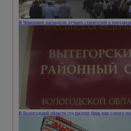
В Череповце наградили лучших строителей в преддве
В Вологодской области суд расторг брак еще одного п