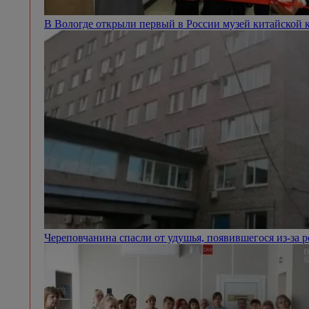
В Вологде открыли первый в России музей китайской 
Череповчанина спасли от удушья, появившегося из-за 