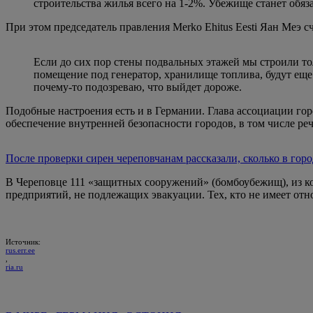
строительства жилья всего на 1-2%. Убежище станет обя
При этом председатель правления Merko Ehitus Eesti Яан Меэ сч
Если до сих пор стены подвальных этажей мы строили тол
помещение под генератор, хранилище топлива, будут еще 
почему-то подозреваю, что выйдет дороже.
Подобные настроения есть и в Германии. Глава ассоциации гор
обеспечение внутренней безопасности городов, в том числе реч
После проверки сирен череповчанам рассказали, сколько в го
В Череповце 111 «защитных сооружений» (бомбоубежищ), из ко
предприятий, не подлежащих эвакуации. Тех, кто не имеет отн
Источник:
rus.err.ee
,
ria.ru