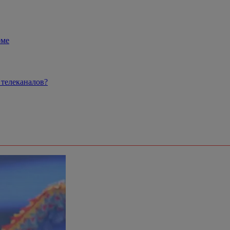
рме
 телеканалов?