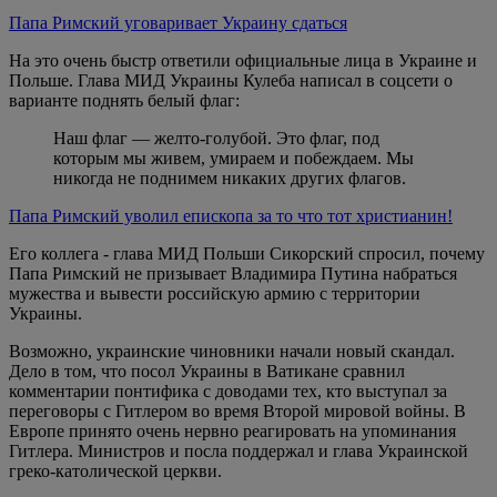
Папа Римский уговаривает Украину сдаться
На это очень быстр ответили официальные лица в Украине и
Польше. Глава МИД Украины Кулеба написал в соцсети о
варианте поднять белый флаг:
Наш флаг — желто-голубой. Это флаг, под
которым мы живем, умираем и побеждаем. Мы
никогда не поднимем никаких других флагов.
Папа Римский уволил епископа за то что тот христианин!
Его коллега - глава МИД Польши Сикорский спросил, почему
Папа Римский не призывает Владимира Путина набраться
мужества и вывести российскую армию с территории
Украины.
Возможно, украинские чиновники начали новый скандал.
Дело в том, что посол Украины в Ватикане сравнил
комментарии понтифика с доводами тех, кто выступал за
переговоры с Гитлером во время Второй мировой войны. В
Европе принято очень нервно реагировать на упоминания
Гитлера. Министров и посла поддержал и глава Украинской
греко-католической церкви.