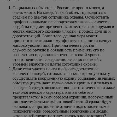
Социальных объектов в России не просто много, а
очень много. На каждый такой объект приходится в
среднем по два-три сотрудника охраны. Осуществить
профессиональную переподготовку такого количества
людей на предмет применения огнестрельного оружия в
местах массового скопления людей - процесс долгий и
дорогостоящий. Более того, данная мера может
привести к неожиданному эффекту: охранники начнут
массово увольняться. Причина очень простая -
служебное оружие и обязанность применять его по
назначению предполагает очень высокий уровень
ответственности, совершенно не сопоставимый с
уровнем заработной платы сотрудника охраны.
Даже если удастся найти и обучить достаточное
количество людей, готовых за весьма скромную плату
осуществлять вооруженную охрану социально значимых
объектов (пусть даже только самых крупных и только в
городской среде), возникает вопрос технического и даже
технологического характера: как вы себе это
представляете? Каким образом охранник, вооруженный
пистолетом/автоматом/винтовкой/связкой гранат будет
оказывать сопротивление отлично подготовленным и
психологически обработанным вооруженным людям,
которые действуют не задумываясь о последствиях?