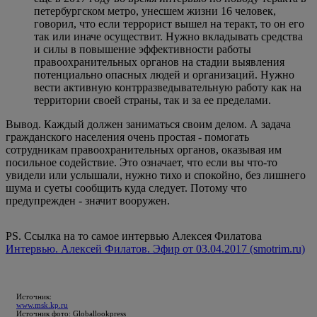
петербургском метро, унесшем жизни 16 человек,
говорил, что если террорист вышел на теракт, то он его
так или иначе осуществит. Нужно вкладывать средства
и силы в повышение эффективности работы
правоохранительных органов на стадии выявления
потенциально опасных людей и организаций. Нужно
вести активную контрразведывательную работу как на
территории своей страны, так и за ее пределами.
Вывод. Каждый должен заниматься своим делом. А задача
гражданского населения очень простая - помогать
сотрудникам правоохранительных органов, оказывая им
посильное содействие. Это означает, что если вы что-то
увидели или услышали, нужно тихо и спокойно, без лишнего
шума и суеты сообщить куда следует. Потому что
предупрежден - значит вооружен.
PS. Ссылка на то самое интервью Алексея Филатова
Интервью. Алексей Филатов. Эфир от 03.04.2017 (smotrim.ru)
Источник:
www.msk.kp.ru
Источник фото: Globallookpress