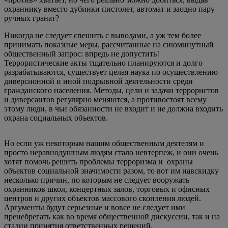
охраннику вместо дубинки пистолет, автомат и заодно пару
ручных гранат?
Никогда не следует спешить с выводами, а уж тем более
принимать показные меры, рассчитанные на сиюминутный
общественный запрос: впредь не допустить!
Террористические акты тщательно планируются и долго
разрабатываются, существует целая наука по осуществлению
диверсионной и иной подрывной деятельности среди
гражданского населения. Методы, цели и задачи террористов
и диверсантов регулярно меняются, а противостоят всему
этому люди, в чьи обязанности не входит и не должна входить
охрана социальных объектов.
Но если уж некоторым нашим общественным деятелям и
просто неравнодушным людям стало невтерпеж, и они очень
хотят помочь решить проблемы терроризма и охраны
объектов социальной значимости разом, то вот им навскидку
несколько причин, по которым не следует вооружать
охранников школ, концертных залов, торговых и офисных
центров и других объектов массового скопления людей.
Аргументы будут серьезные и вовсе не следует ими
пренебрегать как во время общественной дискуссии, так и на
стадии принятия ответственных решений.