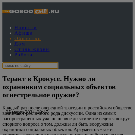
Новости
Афиша
Общество
Дом
Стиль жизни
Работа
Теракт в Крокусе. Нужно ли
охранникам социальных объектов
огнестрельное оружие?
Каждый раз после очередной трагедии в российском обществе
25 марта 2024, 20:47
возникают различного рода дискуссии. Одна из самых
распространенных уже не первое десятилетие ведется вокруг
спорного вопроса о том, должны ли быть вооружены
охранники социальных объектов. Аргументов «за» и
«против» хватает, но чего реально можно добиться, выдав