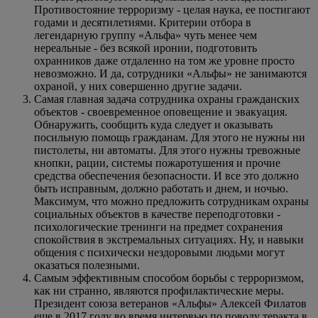
Противостояние терроризму - целая наука, ее постигают
годами и десятилетиями. Критерии отбора в
легендарную группу «Альфа» чуть менее чем
нереальные - без всякой иронии, подготовить
охранников даже отдаленно на том же уровне просто
невозможно. И да, сотрудники «Альфы» не занимаются
охраной, у них совершенно другие задачи.
Самая главная задача сотрудника охраны гражданских
объектов - своевременное оповещение и эвакуация.
Обнаружить, сообщить куда следует и оказывать
посильную помощь гражданам. Для этого не нужны ни
пистолеты, ни автоматы. Для этого нужны тревожные
кнопки, рации, системы пожаротушения и прочие
средства обеспечения безопасности. И все это должно
быть исправным, должно работать и днем, и ночью.
Максимум, что можно предложить сотрудникам охраны
социальных объектов в качестве переподготовки -
психологические тренинги на предмет сохранения
спокойствия в экстремальных ситуациях. Ну, и навыки
общения с психически нездоровыми людьми могут
оказаться полезными.
Самым эффективным способом борьбы с терроризмом,
как ни странно, являются профилактические меры.
Президент союза ветеранов «Альфы» Алексей Филатов
еще в 2017 году во время интервью по поводу теракта в