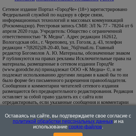
Сетевое издание Портал «ГородЧе» (18+) зарегистрировано
Федеральной службой по надзору в сфере связи,
информационных технологий и массовых коммуникаций
(Роскомнадзор). Реестровая запись СМИ: ЭЛ № 77 - 78204 от 6
апреля 2020 года. Учредитель: Общество с ограниченной
ответственностью "К Медиа". Адрес редакции 162612,
Вологодская обл., г. Череповец, ул. Гоголя, д. 43, телефон
редакции +7(8202)28-20-40, bau_76@mail.ru. Главный
редактор Богомолов А. Ю. Материалы, обозначенные знаком
Р публикуются на правах рекламы Исключительные права на
материалы, размещенные в сетевом издании ГородЧе
(www.gorodche.ru) принадлежат ООО «К Медиа» ©, и не
подлежат использованию другими лицами в какой бы то ни
было форме без письменного разрешения правообладателя.
Сообщения и комментарии читателей сетевого издания
размещаются без предварительного редактирования. Редакция
оставляет за собой право удалить их с сайта или
отредактировать, если указанные сообщения и комментарии
являются злоупотреблением свободой массовой информации
или нарушением иных требований закона.
На
Оставаясь на сайте, вы подтверждаете свое согласие с
информационном ресурсе применяются рекомендательные
политикой обработки персональных данных
и на
технологии (информационные технологии предоставления
использование
cookie-файлов
.
информации на основе сбора, систематизации и анализа
сведений, относящихся к предпочтениям пользователей сети