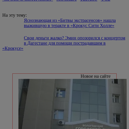
На эту тему:
Яснознающая из «Битвы экстрасенсов» нашла
выжившую в теракте в «Крокус Сити Холле»
Свои деньги жалко? Эмин опозорился с концертом
в Дагестане для помощи пострадавшим в
«Крокусе»
Новое на сайте