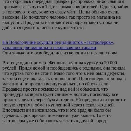
что открылась очередная ярмарка-распродажа, либо слышим
призывы заглянуть в ТЦ из громкоговорителей. Однако, зайдя
в торговую точку, хочется сразу уйти. Цены обычно очень
высокие. Но пожилого человека так просто из магазина не
выпустят. Продавцы начинают его обрабатывать, пока не
добьются цели и клиент не купит что-то.
На Вологодчине осудили рецидивистов-«гастролеров»,
угнавших две машины и вскрывавших гаражи
Они только что освободились из колонии и начали снова.
Вот еще один пример. Женщина купила куртку за 20 000
рублей. Придя домой и пообщавшись с родными, она поняла,
что куртка того не стоит. Мало того что в ней были дефекты,
так она еще и оказалась поношенной. Пенсионерка пришла в
магазин и попросила вернуть деньги, но ей отказали.
Продавец просто посмеялся над ней и объяснил, что
процедура возврата будет слишком долгой, поскольку все
придется делать через бухгалтерию. Ей предложили привезти
новую куртку в обмен купленной через несколько дней.
Впоследствии выяснилось, что и это вряд ли было бы
сделано. Срок аренды помещения уже вышел. То есть
гастролеры уже собирались уезжать в другой город.