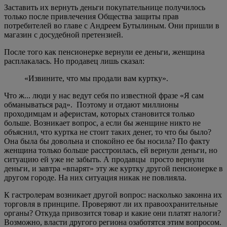
Заставить их вернуть деньги покупательнице получилось
только после привлечения Общества защиты прав
потребителей во главе с Андреем Бутылиным. Они пришли в
магазин с досудебной претензией.
После того как пенсионерке вернули ее деньги, женщина
расплакалась. Но продавец лишь сказал:
«Извините, что мы продали вам куртку».
Что ж... люди у нас ведут себя по известной фразе «Я сам
обманываться рад». Поэтому и отдают миллионы
проходимцам и аферистам, которых становится только
больше. Возникает вопрос, а если бы женщине никто не
объяснил, что куртка не стоит таких денег, то что бы было?
Она была бы довольна и спокойно ее бы носила? По факту
женщина только больше расстроилась, ей вернули деньги, но
ситуацию ей уже не забыть. А продавцы просто вернули
деньги, и завтра «впарят» эту же куртку другой пенсионерке в
другом городе. На них ситуация никак не повлияла.
К гастролерам возникает другой вопрос: насколько законна их
торговля в принципе. Проверяют ли их правоохранительные
органы? Откуда привозится товар и какие они платят налоги?
Возможно, власти другого региона озаботятся этим вопросом.