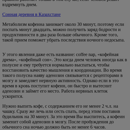
вздремнуть днем.
Сонная деревня в Казахстане
Метаболизм кофеина занимает около 30 минут, поэтому если
поспать минут двадцать, можно получить заряд бодрости и
продуктивности в два раза больше обычного. Кроме того,
такой прием поможет убрать последствия ночного недосыпа.
У этого явления даже есть название: coffee nap, «кофейная
дрема», «кофейный сон». Это когда днем человек иногда как в
полусне и ему требуется нормально выспаться, чтобы
восстановить качество мышления и координации. Во время
такого полусна наяву аденозин связывается с рецепторами в
мозгу и замедляет нервную активность. Однако если в это
время в кровь поступит кофеин, он быстро и вытеснит
аденозин и займет его место. Работа нервных клеток
ускорится.
Нужно выпить кофе, с содержанием его не менее 2 ч.л. на
чашку. Сразу же лечь или сесть спать, перед этим поставив
будильник на 30 минут. За это время Вы выспитесь, а кофеин
заменит собой аденозин в мозгу. После пробуждения до
обычного сна ночью должно быть не менее 6 часов.