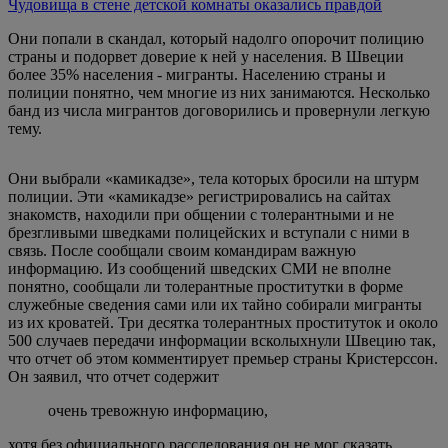
Чудовища в стене детской комнаты оказались правдой
Они попали в скандал, который надолго опорочит полицию
страны и подорвет доверие к ней у населения. В Швеции
более 35% населения - мигранты. Населению страны и
полиции понятно, чем многие из них занимаются. Несколько
банд из числа мигрантов договорились и провернули легкую
тему.
Они выбрали «камикадзе», тела которых бросили на штурм
полиции. Эти «камикадзе» регистрировались на сайтах
знакомств, находили при общении с толерантными и не
брезгливыми шведками полицейских и вступали с ними в
связь. После сообщали своим командирам важную
информацию. Из сообщений шведских СМИ не вполне
понятно, сообщали ли толерантные проститутки в форме
служебные сведения сами или их тайно собирали мигранты
из их кроватей. Три десятка толерантных проституток и около
500 случаев передачи информации всколыхнули Швецию так,
что отчет об этом комментирует премьер страны Кристерссон.
Он заявил, что отчет содержит
очень тревожную информацию,
хотя без официального расследования он не мог сказать,