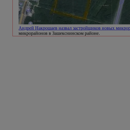
Андрей Накрошаев назвал застройщиков новых микр
микрорайонов в Зашекснинском районе.