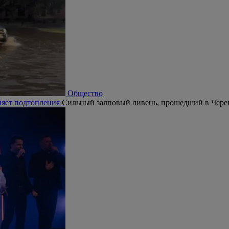
Общество
няет подтопления
Сильный залповый ливень, прошедший в Череп