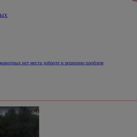
НЫХ
 животных нет места доброте и решению проблем