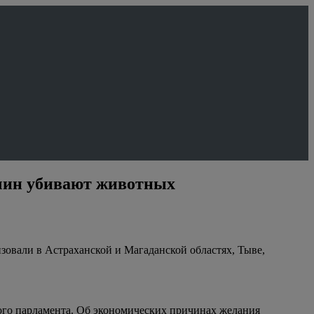
ричин убивают животных
зовали в Астраханской и Магаданской областях, Тыве,
ого парламента. Об экономических причинах желания