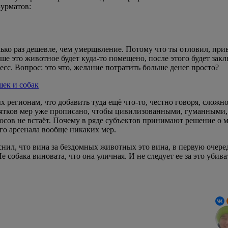
Бурматов:
ько раз дешевле, чем умерщвление. Потому что ты отловил, привё
ше это животное будет куда-то помещено, после этого будет закл
сс. Вопрос: это что, желание потратить больше денег просто?
ек и собак
 регионам, что добавить туда ещё что-то, честно говоря, сложно
ятков мер уже прописано, чтобы цивилизованными, гуманными,
росов не встаёт. Почему в ряде субъектов принимают решение о 
ого арсенала вообще никаких мер.
снил, что вина за бездомных животных это вина, в первую очер
 собака виновата, что она уличная. И не следует ее за это убива