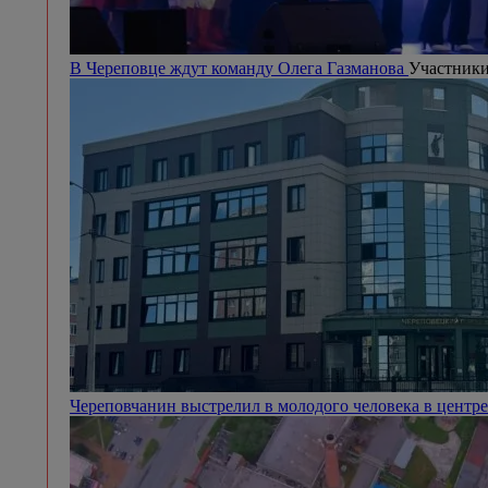
В Череповце ждут команду Олега Газманова
Участники
Череповчанин выстрелил в молодого человека в центр