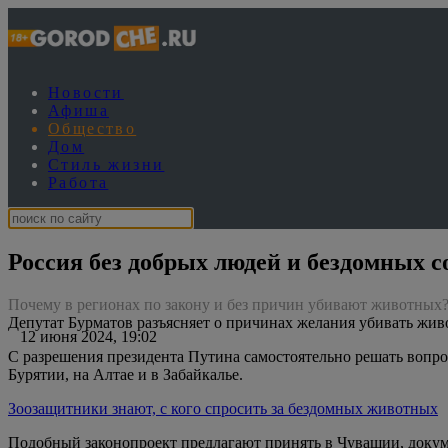
Новости
Афиша
Общество
Дом
Стиль жизни
Работа
Россия без добрых людей и бездомных с
Почему в регионах по закону и без причин убивают животных
Депутат Бурматов разъясняет о причинах желания убивать жи
12 июня 2024, 19:02
С разрешения президента Путина самостоятельно решать вопро
Бурятии, на Алтае и в Забайкалье.
Зоозащитники знают, с кого спросить за бездомных животных
Подобный законопроект предлагают принять в Чувашии, докум